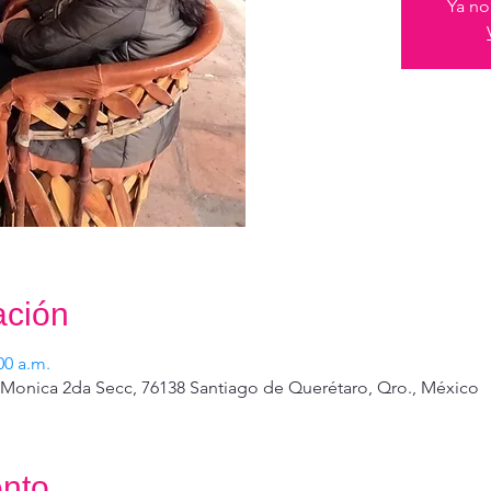
Ya no
ación
00 a.m.
 Monica 2da Secc, 76138 Santiago de Querétaro, Qro., México
ento