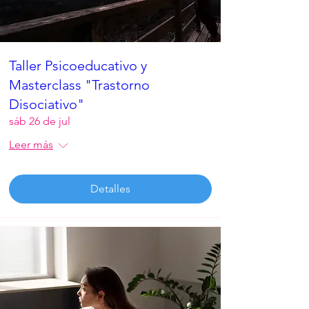
Taller Psicoeducativo y
Masterclass "Trastorno
Disociativo"
sáb 26 de jul
Leer más
Detalles