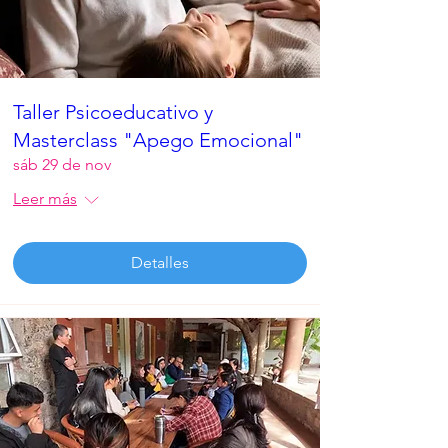
Taller Psicoeducativo y
Masterclass "Apego Emocional"
sáb 29 de nov
Leer más
Detalles