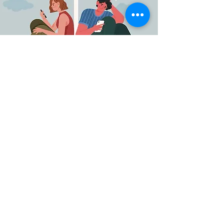
Taller y Masterclass sobre
"Dependencia Emocional"
sáb 26 de abr
Leer más
Detalles